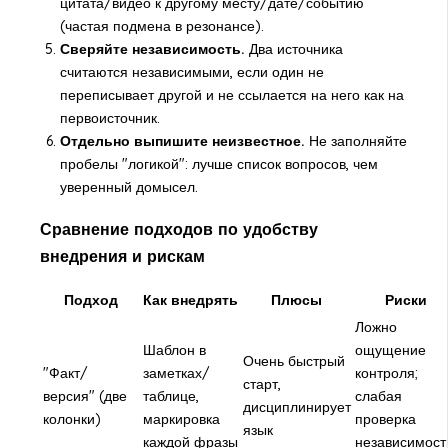
цитата/видео к другому месту/дате/событию
(частая подмена в резонансе).
Сверяйте независимость.
Два источника
считаются независимыми, если один не
переписывает другой и не ссылается на него как на
первоисточник.
Отдельно выпишите неизвестное.
Не заполняйте
пробелы "логикой": лучше список вопросов, чем
уверенный домысел.
Сравнение подходов по удобству
внедрения и рискам
Подход
Как внедрять
Плюсы
Риски
Ложно
Шаблон в
ощущение
Очень быстрый
"Факт/
заметках/
контроля;
старт,
версия" (две
таблице,
слабая
дисциплинирует
колонки)
маркировка
проверка
язык
каждой фразы
независимост