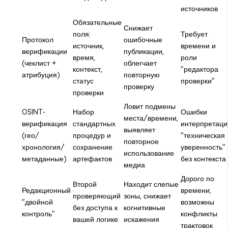
источников
Обязательные
Снижает
поля:
Требует
Протокол
ошибочные
источник,
времени и
верификации
публикации,
время,
роли
(чеклист +
облегчает
контекст,
"редактора
атрибуция)
повторную
статус
проверки"
проверку
проверки
Ловит подмены
OSINT-
Набор
Ошибки
места/времени,
верификация
стандартных
интерпретаци
выявляет
(гео/
процедур и
"техническая
повторное
хронология/
сохранение
уверенность"
использование
метаданные)
артефактов
без контекста
медиа
Дорого по
Второй
Находит слепые
Редакционный
времени;
проверяющий
зоны, снижает
"двойной
возможны
без доступа к
когнитивные
контроль"
конфликты
вашей логике
искажения
трактовок