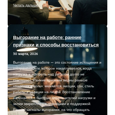
Почему
Читать дальше
люди
читают
меньше
книг:
культурные
Выгорание на работе: ранние
привычки
признаки и способы восстановиться
в
эпоху
30 марта, 2026
коротких
Выгорание на работе — это состояние истощения и
видео
отстранённости, которое накапливается, когда
нагрузка и контроль над работой долго не
совпадают. Ранние признаки видны раньше
«падения в ноль»: меняются эмоции, сон, стиль
работы и реакции на людей. Восстановление
начинается с быстрых ограничителей нагрузки и
затем закрепляется границами и поддержкой.
Ранние сигналы выгорания: на что обращать