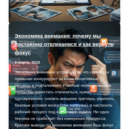
иногда
вредит
качеству
жизни:
непопулярное
Экономика внимания: почему мы
мнение
постоянно отвлекаемся и как вернуть
и
фокус
причины
6 марта, 2026
Экономика внимания устроена так, что сервисы и
привычки конкурируют за ваши когнитивные
ресурсы и подталкивают к частым переключениям.
Чтобы как перестать отвлекаться, нужно
одновременно: снизить внешние триггеры, укрепить
базовые условия мозга (сон, нагрузка), и настроить
рабочий процесс под единичную задачу. Ни одна
техника не сработает без измерения прогресса.
Краткие выводы по экономике внимания Ваш фокус