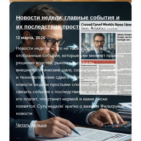
подушку
безопасности
Новости недели: главные события и
без
их последствия простыми словами
жёсткой
экономии
12 марта, 2026
Новости недели — это не «всё подряд», а
отобранные события, которые уже меняют правила:
решения властей, рыночные сигналы,
внешнеполитические шаги, социальные изменения
и технологические сдвиги. Чтобы понять главные
новости недели простыми словами, достаточно
связать событие с последствиями: кто выигрывает,
кто платит, что станет нормой и какие риски
появятся. Суть недели: кратко о важном Фильтруйте
новости
Новости
Читать дальше
недели:
главные