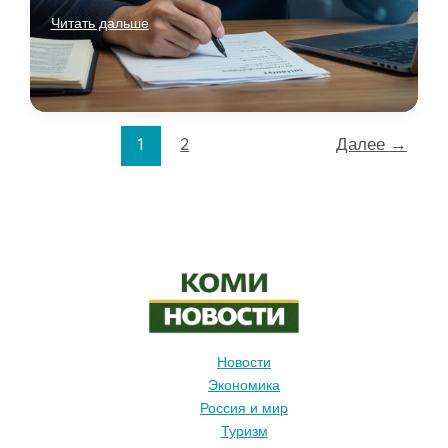
Экономика
Читать дальше
внимания:
почему
мы
постоянно
отвлекаемся
1
2
Далее
→
и
как
вернуть
фокус
Новости
Экономика
Россия и мир
Туризм