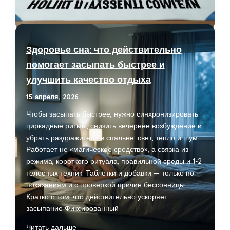
на
практике:
как
писать
Здоровье сна: что действительно
пресс-
помогает засыпать быстрее и
релизы,
улучшить качество отдыха
которые
публикуют
15 апреля, 2026
СМИ
Чтобы засыпать быстрее, нужно синхронизировать
циркадные ритмы, снизить вечернее возбуждение и
убрать раздражители в спальне: свет, тепло и шум.
Работает не «магическое средство», а связка из
режима, короткого ритуала, правильной среды и 1-2
телесных техник. Таблетки и добавки — только по
показаниям и с проверкой причин бессонницы.
Кратко о том, что действительно ускоряет
засыпание Фиксированный
Здоровье
Читать дальше