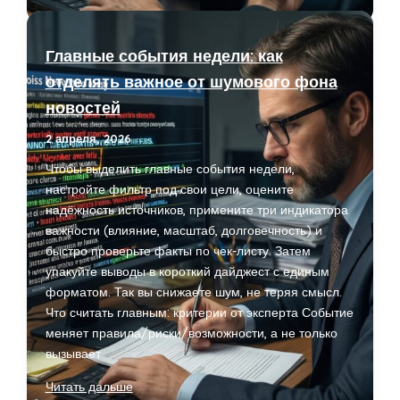
новые
схемы
и
Главные события недели: как
как
отделять важное от шумового фона
защитить
новостей
близких
2 апреля, 2026
Чтобы выделить главные события недели,
настройте фильтр под свои цели, оцените
надёжность источников, примените три индикатора
важности (влияние, масштаб, долговечность) и
быстро проверьте факты по чек-листу. Затем
упакуйте выводы в короткий дайджест с единым
форматом. Так вы снижаете шум, не теряя смысл.
Что считать главным: критерии от эксперта Событие
меняет правила/риски/возможности, а не только
вызывает
Главные
Читать дальше