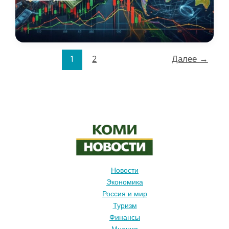
на
пальцах:
что
разгоняет
цены
1
2
Далее
→
и
какие
решения
работают
на
практике
Новости
Экономика
Россия и мир
Туризм
Финансы