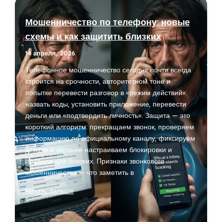
какие
ниши
Мошенничество по телефону: новые
растут
схемы и как защитить близких
и
почему
14 апреля, 2026
это
Телефонное мошенничество сегодня почти всегда
важно
строится на срочности, авторитетном тоне и
попытке перевести разговор в «режим действий»:
назвать коды, установить приложение, перевести
деньги или «подтвердить личность». Защита — это
короткий алгоритм: прекращаем звонок, проверяем
информацию по официальному каналу, фиксируем
детали и заранее настраиваем блокировки и
правила для близких. Признаки звонкового
мошенничества — что заметить в
Мошенничество
Читать дальше
по
телефону: