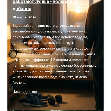
работают лучше «волшебных»
в
добавок
офисе
и
10 марта, 2026
на
Здоровый сон чаще всего улучшается не
удалёнке
«волшебными» добавками, а управляемыми
привычками: стабильным временем подъёма,
дневным светом, правильной нагрузкой,
предсказуемым вечерним ритуалом и хорошо
настроенной спальней. Эти шаги безопасны, дают
измеримый эффект за 1-2 недели и помогают
понять, когда нужно именно лечение бессонницы у
врача. Что действительно меняет качество сна
Фиксированное время подъёма каждый день
(включая
Здоровый
Читать дальше
сон:
практики,
которые