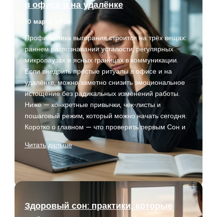
в офисе и на удалёнке
почему
10 марта, 2026
Профилактика выгорания строится на трёх вещах:
раннем распознавании усталости, регулярных
микропаузах и ясных границах в коммуникации.
Если внедрить простые ритуалы в офисе и на
удалёнке, можно заметно снизить эмоциональное
истощение без радикальных изменений работы.
Ниже — конкретные привычки, чек-листы и
пошаговый режим, который можно начать сегодня.
Коротко о главном — что проверить первым Сон и
Профилактика
Читать дальше
выгорания:
простые
привычки,
которые
реально
Здоровый сон: практики, которые
работают