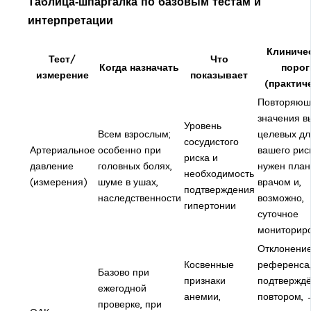
Таблица‑шпаргалка по базовым тестам и
интерпретации
Клиниче
Тест/
Что
Когда назначать
порог
измерение
показывает
(практич
Повторяющ
значения 
Уровень
Всем взрослым;
целевых дл
сосудистого
Артериальное
особенно при
вашего рис
риска и
давление
головных болях,
нужен план
необходимость
(измерения)
шуме в ушах,
врачом и,
подтверждения
наследственности
возможно,
гипертонии
суточное
мониторир
Отклонение
Косвенные
референса
Базово при
признаки
подтвержд
ежегодной
анемии,
повтором, 
проверке, при