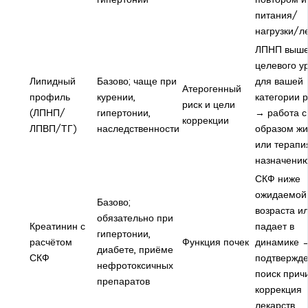
питания/
нагрузки/л
ЛПНП выш
целевого у
Липидный
Базово; чаще при
для вашей
Атерогенный
профиль
курении,
категории 
риск и цели
(ЛПНП/
гипертонии,
→ работа с
коррекции
ЛПВП/ТГ)
наследственности
образом жи
или терапи
назначени
СКФ ниже
ожидаемой
Базово;
возраста и
обязательно при
Креатинин с
падает в
гипертонии,
расчётом
Функция почек
динамике 
диабете, приёме
СКФ
подтвержде
нефротоксичных
поиск прич
препаратов
коррекция
лекарств