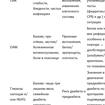
ОАК
воспаления,
уточняющи
слабости,
изменения
тесты
бледности, частых
клеточного
(ферритин
инфекциях
состава
СРБ и др.) 
ситуации
Белок или 
вне рефере
Базово; при
Признаки
особенно в
отёках, частом/
воспаления,
повторе →
ОАМ
болезненном
белок/
дообследо
мочеиспускании,
эритроциты,
(альбумин/
боли в пояснице
плотность
креатинин,
по показан
Значения в
диапазоне
Базово; чаще при
предиабет
Глюкоза
лишнем весе,
диабета по
Риск диабета и
натощак и/
семейном
критериям
предиабета
или HbA1c
диабете,
подтвержд
гипертонии
повтором и