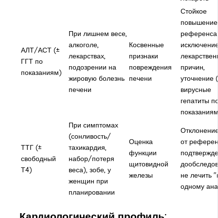
Стойкое
повышение
При лишнем весе,
референса
алкоголе,
Косвенные
исключени
АЛТ/АСТ (±
лекарствах,
признаки
лекарствен
ГГТ по
подозрении на
повреждения
причин,
показаниям)
жировую болезнь
печени
уточнение 
печени
вирусные
гепатиты п
показаниям
При симптомах
Отклонени
(сонливость/
Оценка
от рефере
ТТГ (±
тахикардия,
функции
подтвержде
свободный
набор/потеря
щитовидной
дообследов
Т4)
веса), зобе, у
железы
не лечить "
женщин при
одному ана
планировании
Кардиологический профиль: