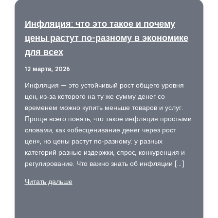
Инфляция: что это такое и почему
цены растут по-разному в экономике
для всех
12 марта, 2026
Инфляция — это устойчивый рост общего уровня
цен, из‑за которого на ту же сумму денег со
временем можно купить меньше товаров и услуг.
Проще всего понять, что такое инфляция простыми
словами, как «обесценивание денег через рост
цен», но цены растут по‑разному: у разных
категорий разные издержки, спрос, конкуренция и
регулирование. Что важно знать об инфляции […]
Инфляция:
Читать дальше
что
это
такое