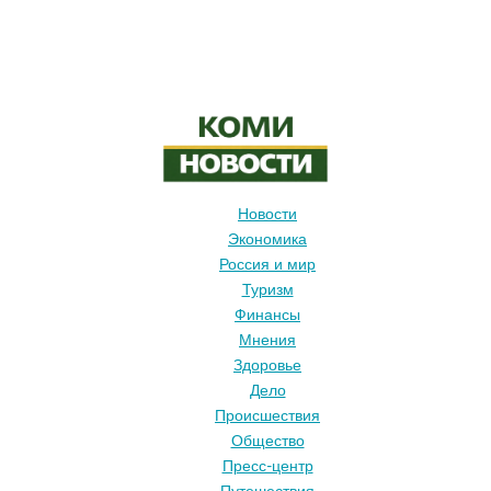
ошибки
чаще
всего
съедают
прибыль
Новости
Экономика
Россия и мир
Туризм
Финансы
Мнения
Здоровье
Дело
Происшествия
Общество
Пресс-центр