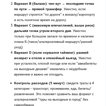
Вариант B (баланс): чек-аут → последняя точка
по пути → прямой трансфер.
Уместно, если
маршрут строится "по дороге" к вокзалу/аэропорту
и есть понятное время на дорогу.
Вариант C (максимум впечатлений, выше риск):
дальняя точка утром второго дня.
Уместно
только при большом запасе по времени и наличии
плана Б (такси/альтернативный маршрут/ранний
уход).
Вариант D (если сорвался тайминг): ранний
возврат к отелю и спокойный выезд.
Уместно
при усталости, плохой погоде или если "авиабилеты
на выходные дешево" оказались с неудобным
временем и важно не опоздать.
Контроль расходов (5 минут):
сведите траты в 4
категории - транспорт, проживание, еда, билеты/
развлечения. Это поможет сравнить ваш формат с
альтернативой "туры на выходные в город" без
самообмана.