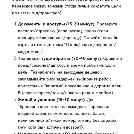
переездов между точками (тогда лучше сократить цели
или взять гид/трансфер).
Документы и доступы (15-20 минут).
Проверьте
паспорт/страховку (если нужна), права (если
планируете каршеринг/аренду). Скачайте офлайн-
карты и отметьте точки "Отель/вокзал/аэропорт/
медпомощь".
Транспорт туда-обратно (20-40 минут).
Сравните
поезд/самолёт/автобус и время прибытия. Если
цель - "авиабилеты на выходные дешево",
закладывайте риск задержек: выбирайте рейс с
прилётом не "впритык" к заселению и держите план
Б (аэроэкспресс/такси/ночёвка рядом с хабом).
Жильё и условия (15-30 минут).
Для
"бронирование отеля на выходные" проверьте
поздний заезд, возможность оставить багаж,
наличие лифта/тихий номер, отмену без штрафа
(или хотя бы частичный возврат).
Маршрут в 2 версии (30-45 минут).
Основной: 1