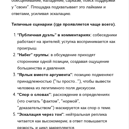
обесценивание, нападение, сарказм, поиск поддержки
у "своих". Площадка подхватывает это лайками и
ответами, усиливая эскалацию.
Типичные сценарии (где проявляется чаще всего).
"Публичная дуэль" в комментариях:
собеседники
работают на зрителей; уступка воспринимается как
проигрыш.
"Набег" группы:
в обсуждение приходят
сторонники одной позиции, создавая ощущение
большинства и давления.
"Ярлык вместо аргумента":
позицию подменяют
принадлежностью ("ты просто..."), чтобы вывести
человека из легитимного поля дискуссии.
"Спор о словах":
расхождение в определениях
(что считать "фактом", "нормой",
"доказательством") маскируется как спор о теме.
"Эскалация через тон":
нейтральная реплика
читается как высокомерие; в ответ повышается
резкость, и цикл закрепляется.