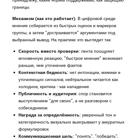
принадлежу, какие нормы поддерживаю, как защищаю
границы.
Механизм (как это работает).
В цифровой среде
мнение собирается из быстрых оценок и маркеров
группы, а затем "достраивается" аргументами под
выбранный вывод. На практике это выглядит так:
Скорость вместо проверки:
лента поощряет
мгновенную реакцию; "быстрое мнение" возникает
раньше, чем уточнение фактов.
Контекстная бедность:
нет интонации, мимики и
уточняющих сигналов; нейтральное читается как
холодное, критика - как нападение.
Публичность и аудитория:
спор становится
выступлением "для своих", а не разговором с
собеседником.
Награда за определённость:
уверенный тон и
категоричность визуально выигрывают у аккуратных
формулировок.
Коммуникационная цель:
"понять", "победить",