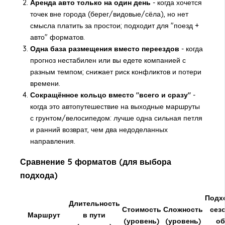
Аренда авто только на один день
- когда хочется
точек вне города (берег/видовые/сёла), но нет
смысла платить за простои; подходит для "поезд +
авто" форматов.
Одна база размещения вместо переездов
- когда
прогноз нестабилен или вы едете компанией с
разным темпом; снижает риск конфликтов и потери
времени.
Сокращённое кольцо вместо "всего и сразу"
-
когда это автопутешествие на выходные маршруты
с грунтом/велосипедом: лучше одна сильная петля
и ранний возврат, чем два недоделанных
направления.
Сравнение 5 форматов (для выбора
подхода)
Подх
Длительность
Стоимость
Сложность
сез
Маршрут
в пути
(уровень)
(уровень)
о