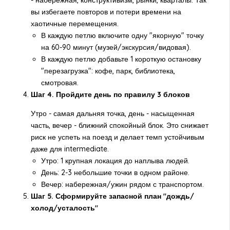
- набережная, конструктивизм, рынки, кварталы. Так
вы избегаете повторов и потери времени на
хаотичные перемещения.
В каждую петлю включите одну "якорную" точку
на 60-90 минут (музей/экскурсия/видовая).
В каждую петлю добавьте 1 короткую остановку
"перезагрузка": кофе, парк, библиотека,
смотровая.
Шаг 4. Пройдите день по правилу 3 блоков
Утро - самая дальняя точка, день - насыщенная
часть, вечер - ближний спокойный блок. Это снижает
риск не успеть на поезд и делает темп устойчивым
даже для intermediate.
Утро: 1 крупная локация до наплыва людей.
День: 2-3 небольшие точки в одном районе.
Вечер: набережная/ужин рядом с транспортом.
Шаг 5. Сформируйте запасной план "дождь/
холод/усталость"