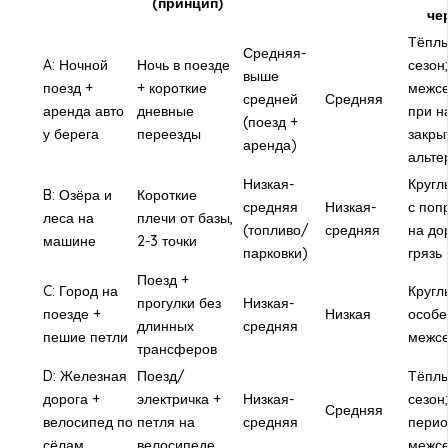
(принцип)
че
Тёпл
Средняя-
A: Ночной
Ночь в поезде
сезон;
выше
поезд +
+ короткие
межсе
средней
Средняя
аренда авто
дневные
при н
(поезд +
у берега
переезды
закры
аренда)
альте
Низкая-
Кругл
B: Озёра и
Короткие
средняя
Низкая-
с поп
леса на
плечи от базы,
(топливо/
средняя
на до
машине
2-3 точки
парковки)
грязь
Поезд +
C: Город на
Кругл
прогулки без
Низкая-
поезде +
Низкая
особе
длинных
средняя
пешие петли
межсе
трансферов
D: Железная
Поезд/
Тёпл
дорога +
электричка +
Низкая-
сезон
Средняя
велосипед по
петля на
средняя
перио
сёлам
велосипеде
межсе