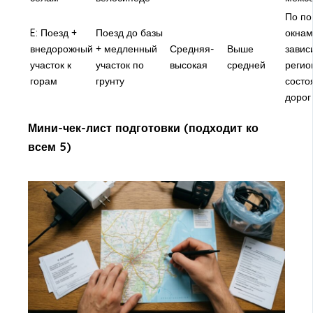
По по
E: Поезд +
Поезд до базы
окнам
внедорожный
+ медленный
Средняя-
Выше
завис
участок к
участок по
высокая
средней
регио
горам
грунту
состо
дорог
Мини-чек-лист подготовки (подходит ко
всем 5)