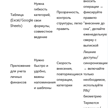
вносить
Нужна
операции →
гибкость
Прозрачность,
фиксируйте
Таблица
категорий,
контроль
правило
(Excel/Google
свои
структуры, легко
"внесение до
Sheets)
формулы,
править
сна", делайте
совместное
еженедельную
ведение
сверку с
выпиской
Лишние
доступы/
Нужно
Скорость
синхронизации
Приложение
быстро и
внесения,
→ включайте
для учета
удобно,
повторяющиеся
только
личных
важны
операции,
необходимое,
финансов
напоминания
категории
используйте
и шаблоны
PIN/
биометрию
Теряются