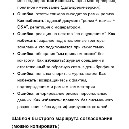
мессенджерах.
Как избежать:
одна мастер-версия,
понятное именование (дата-время-версия).
Ошибка:
ответы спикера выходят за рамки релиза.
Как избежать:
единый документ "релиз + тезисы +
Q&A", репетиция с модератором.
Ошибка:
реакция на негатив "по ощущениям".
Как
избежать:
заранее подготовленные триггеры
эскалации: кто подключается при каких темах.
Ошибка:
обещания "мы пришлем позже" без
контроля.
Как избежать:
журнал обещаний и
ответственный за обратную связь в день брифинга.
Ошибка:
попытка спорить с журналистом.
Как
избежать:
возвращайтесь к фактам,
подтверждениям и рамкам комментария.
Ошибка:
игнорирование рисков персональных
данных.
Как избежать:
правило: без письменного
разрешения - без идентифицирующих деталей.
Шаблон быстрого маршрута согласования
(можно копировать)