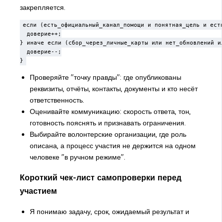
закрепляется.
если (есть_официальный_канал_помощи и понятная_цель и есть
  доверие++;

} иначе если (сбор_через_личные_карты или нет_обновлений ил
  доверие--;

}
Проверяйте "точку правды": где опубликованы
реквизиты, отчёты, контакты, документы и кто несёт
ответственность.
Оценивайте коммуникацию: скорость ответа, тон,
готовность пояснять и признавать ограничения.
Выбирайте волонтерские организации, где роль
описана, а процесс участия не держится на одном
человеке "в ручном режиме".
Короткий чек-лист самопроверки перед
участием
Я понимаю задачу, срок, ожидаемый результат и