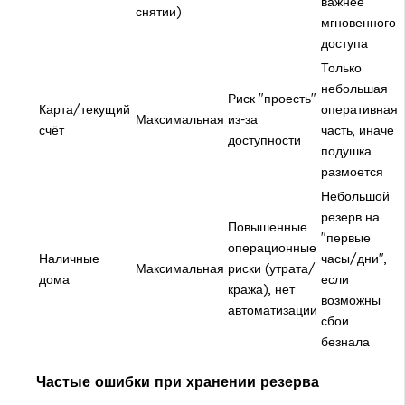
важнее
снятии)
мгновенного
доступа
Только
небольшая
Риск "проесть"
Карта/текущий
оперативная
Максимальная
из-за
счёт
часть, иначе
доступности
подушка
размоется
Небольшой
резерв на
Повышенные
"первые
операционные
Наличные
часы/дни",
Максимальная
риски (утрата/
дома
если
кража), нет
возможны
автоматизации
сбои
безнала
Частые ошибки при хранении резерва