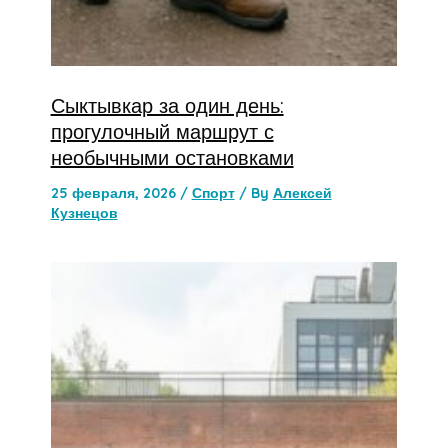
Сыктывкар за один день:
прогулочный маршрут с
необычными остановками
25 февраля, 2026
/
Спорт
/ By
Алексей
Кузнецов