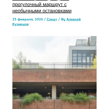
прогулочный маршрут с
необычными остановками
25 февраля, 2026
/
Спорт
/ By
Алексей
Кузнецов