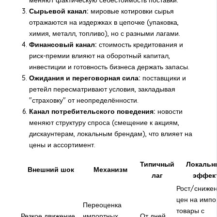
меняют фактическую себестоимость поставки.
Сырьевой канал:
мировые котировки сырья
отражаются на издержках в цепочке (упаковка,
химия, металл, топливо), но с разными лагами.
Финансовый канал:
стоимость кредитования и
риск-премии влияют на оборотный капитал,
инвестиции и готовность бизнеса держать запасы.
Ожидания и переговорная сила:
поставщики и
ретейл пересматривают условия, закладывая
"страховку" от неопределённости.
Канал потребительского поведения:
новости
меняют структуру спроса (смещение к акциям,
дискаунтерам, локальным брендам), что влияет на
цены и ассортимент.
Типичный
Локальн
Внешний шок
Механизм
лаг
эффек
Рост/сниже
цен на импо
Переоценка
товары с
Резкое движение
импортных
От дней