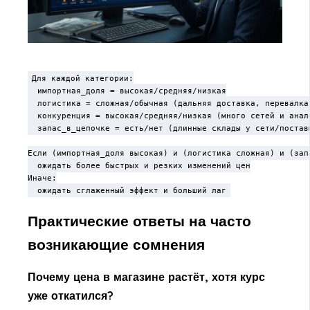
Для каждой категории:

  импортная_доля = высокая/средняя/низкая

  логистика = сложная/обычная (дальняя доставка, перевалка,
  конкуренция = высокая/средняя/низкая (много сетей и анало
  запас_в_цепочке = есть/нет (длинные склады у сети/поставщ
Если (импортная_доля высокая) и (логистика сложная) и (запа
  ожидать более быстрых и резких изменений цен

Иначе:

  ожидать сглаженный эффект и больший лаг
Практические ответы на часто
возникающие сомнения
Почему цена в магазине растёт, хотя курс
уже откатился?