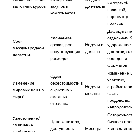
импортной
валютных курсов
закупок и
до недель
начинкой;
компонентов
пересмотр
прайсов
Дефициты п
Удлинение
отдельным S
Сбои
сроков, рост
Недели и
удорожание
международной
сопутствующих
дольше
доставки, з
логистики
расходов
брендов и
форматов
Изменение ц
Сдвиг
упаковку,
Изменение
себестоимости в
Недели-
стройматери
мировых цен на
сырьевых и
месяцы
часть
сырьё
смежных
продовольст
отраслях
непродоволь
Осторожнос
Ужесточение/
Цена капитала,
бизнеса в з
смягчение
доступность
Месяцы
и инвестиция
глобальных