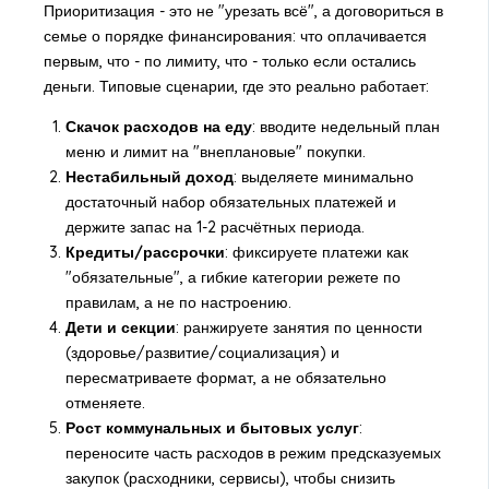
Приоритизация - это не "урезать всё", а договориться в
семье о порядке финансирования: что оплачивается
первым, что - по лимиту, что - только если остались
деньги. Типовые сценарии, где это реально работает:
Скачок расходов на еду
: вводите недельный план
меню и лимит на "внеплановые" покупки.
Нестабильный доход
: выделяете минимально
достаточный набор обязательных платежей и
держите запас на 1-2 расчётных периода.
Кредиты/рассрочки
: фиксируете платежи как
"обязательные", а гибкие категории режете по
правилам, а не по настроению.
Дети и секции
: ранжируете занятия по ценности
(здоровье/развитие/социализация) и
пересматриваете формат, а не обязательно
отменяете.
Рост коммунальных и бытовых услуг
:
переносите часть расходов в режим предсказуемых
закупок (расходники, сервисы), чтобы снизить