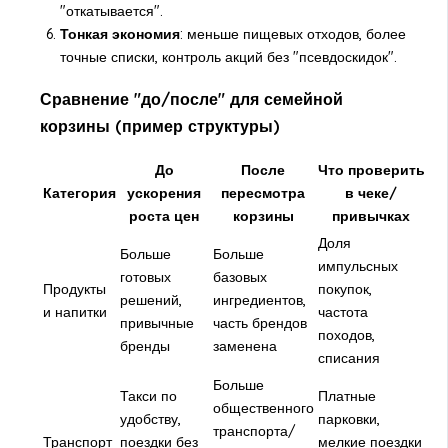
"откатывается".
Тонкая экономия
: меньше пищевых отходов, более
точные списки, контроль акций без "псевдоскидок".
Сравнение "до/после" для семейной
корзины (пример структуры)
До
После
Что проверить
Категория
ускорения
пересмотра
в чеке/
роста цен
корзины
привычках
Доля
Больше
Больше
импульсных
готовых
базовых
Продукты
покупок,
решений,
ингредиентов,
и напитки
частота
привычные
часть брендов
походов,
бренды
заменена
списания
Больше
Такси по
Платные
общественного
удобству,
парковки,
транспорта/
Транспорт
поездки без
мелкие поездки