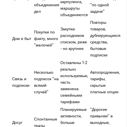
карпулинга,
объединения
"по одной
маршруты
дел
задаче"
объединяются
Повторы
Закупка
товаров,
Покупки по
расходников
дублирующиеся
Дом и быт
факту, много
списком, реже
средства,
"мелочей"
- но крупнее
бытовые
подписки
Оставлены 1-2
реально
Несколько
Автопродления,
используемые,
Связь и
подписок "на
тарифы,
часть
подписки
всякий
скрытые
заменена
случай"
платные опции
семейными
тарифами
Планируемые
"Дорогие
активности,
привычки" в
Спонтанные
Досуг
больше
выходные,
траты