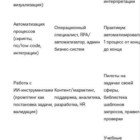
интерпретации
визуализация)
Автоматизация
Операционный
Практикум:
процессов
специалист, RPA/
автоматизироват
(скрипты,
автоматизатор, админ
1 процесс от конц
no/low‑code,
бизнес‑систем
до конца
интеграции)
Пилоты на
Работа с
задачах своей
ИИ‑инструментами
Контент/маркетинг,
сферы,
(промптинг как
поддержка, аналитика,
библиотека
постановка задачи,
разработка, HR
шаблонов
валидация)
запросов, правил
проверки
Учебные