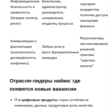
Информационная
Безопасник,
сценарии
безопасность и
администратор,
инцидентов,
приватность
руководитель
политика доступа
(базовая гигиена,
направления,
тренировки
риски)
владелец процесса
фишинга
Ретроспективы,
Коммуникация и
протоколировани
фасилитация
Любые роли в
решений,
(асинхронность,
кросс‑функциональных
практика
договорённости,
командах
"коротких
конфликты)
записок"
Отрасли‑лидеры найма: где
появятся новые вакансии
IT и цифровые продукты:
спрос устойчив на
инженерию, данные, продуктовые роли, качество,