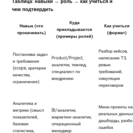
Таблица: навыки → роль → как учиться и
чем подтвердить
Куда
Навык (что
Как учиться
прикладывается
прокачивать)
(формат)
(примеры ролей)
Разбор кейсов,
Постановка задач
Product/Project,
написание ТЗ,
и требования
аналитик, тимлид,
ревью
(scope, критерии
специалист по
требований,
качества,
внедрению
симуляции
ограничения)
переговоров
Аналитика и
Мини‑проекты на
метрики (смысл
BI/аналитик,
реальных данных
показателей,
маркетинг‑аналитик,
дашборды, разбо
базовая
операционный
ошибок
статистика,
менеджер