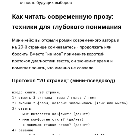
точность будущих выборов.
Как читать современную прозу:
техники для глубокого понимания
Мини-кейс: вы открыли роман современного автора и
на 20-й странице сомневаетесь - продолжать или
бросить. Вместо "не мое" примените короткий
протокол диагностики текста; он экономит время и
помогает понять, что именно не совпало.
Протокол "20 страниц" (мини-псевдокод)
вход: книга, 20 страниц

1) отметь 3 сигнала: тема / голос / темп

2) выпиши 2 фразы, которые запомнились (язык или мысль)

3) ответь:

   - мне интересен конфликт? (да/нет)

   - мне комфортен стиль? (да/нет)

   - я понимаю ставки героя? (да/нет)

4) решение:
