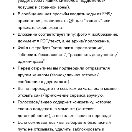
увидеть (без лишних символов, поддоменов-
ловушек и странной зоны).
В сообщении нет просьбы вводить коды из SMS/
приложения, сканировать QR для "защиты" или
прислать скрин экрана.
Вложение соответствует типу: фото = изображение,
документ = PDF/текст, а не архив/приложение.
Файл не требует "установить просмотрщик",
"обновить безопасность", "разрешить доступность/
админ-права".
Перед открытием вы подтвердили отправителя
другим каналом (звонок/личная встреча/
сообщение в другом чате).
Вы не переходите по ссылкам из чата, если можно
открыть сайт/приложение сервиса вручную.
Голосовое/видео содержит конкретику, которую
сложно подделать в моменте (контекст,
договорённости), а не только "срочно переведи".
Если сомневаетесь - вы выбираете безопасный
путь: не открывать, удалить, заблокировать и