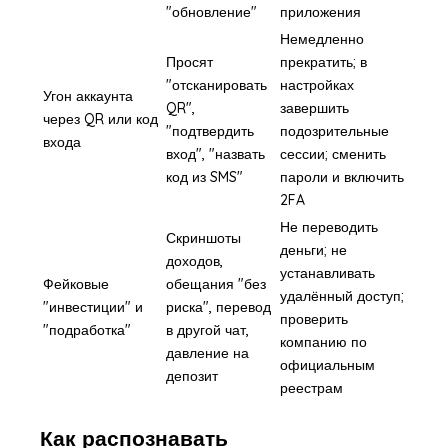
"обновление"
приложения
Немедленно
Просят
прекратить; в
"отсканировать
настройках
Угон аккаунта
QR",
завершить
через QR или код
"подтвердить
подозрительные
входа
вход", "назвать
сессии; сменить
код из SMS"
пароли и включить
2FA
Не переводить
Скриншоты
деньги; не
доходов,
устанавливать
Фейковые
обещания "без
удалённый доступ;
"инвестиции" и
риска", перевод
проверить
"подработка"
в другой чат,
компанию по
давление на
официальным
депозит
реестрам
Как распознавать