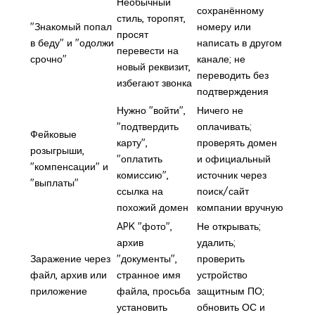
Необычный
сохранённому
стиль, торопят,
"Знакомый попал
номеру или
просят
в беду" и "одолжи
написать в другом
перевести на
срочно"
канале; не
новый реквизит,
переводить без
избегают звонка
подтверждения
Нужно "войти",
Ничего не
"подтвердить
оплачивать;
Фейковые
карту",
проверять домен
розыгрыши,
"оплатить
и официальный
"компенсации" и
комиссию",
источник через
"выплаты"
ссылка на
поиск/сайт
похожий домен
компании вручную
APK "фото",
Не открывать;
архив
удалить;
Заражение через
"документы",
проверить
файл, архив или
странное имя
устройство
приложение
файла, просьба
защитным ПО;
установить
обновить ОС и